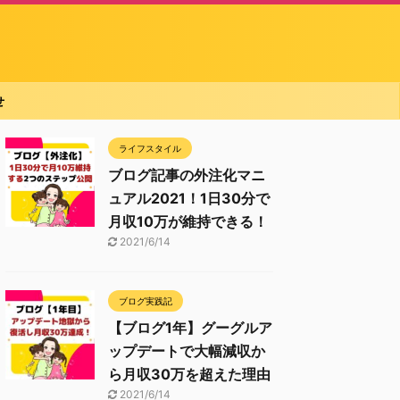
せ
ライフスタイル
ブログ記事の外注化マニ
ュアル2021！1日30分で
月収10万が維持できる！
2021/6/14
ブログ実践記
【ブログ1年】グーグルア
ップデートで大幅減収か
ら月収30万を超えた理由
2021/6/14