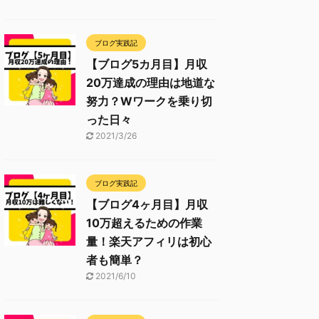
ブログ実践記
【ブログ5カ月目】月収
20万達成の理由は地道な
努力？Wワークを乗り切
った日々
2021/3/26
ブログ実践記
【ブログ4ヶ月目】月収
10万超えるための作業
量！楽天アフィリは初心
者も簡単？
2021/6/10