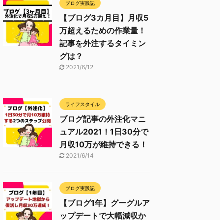
ブログ実践記
【ブログ3カ月目】月収5
万超えるための作業量！
記事を外注するタイミン
グは？
2021/6/12
ライフスタイル
ブログ記事の外注化マニ
ュアル2021！1日30分で
月収10万が維持できる！
2021/6/14
ブログ実践記
【ブログ1年】グーグルア
ップデートで大幅減収か